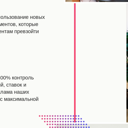
пользование новых
ментов, которые
ентам превзойти
100% контроль
, ставок и
клама наших
 с максимальной