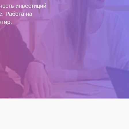
ность инвестиций
. Работа на
нтир.